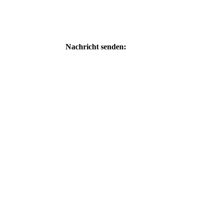
Nachricht senden:
hreibung
essum